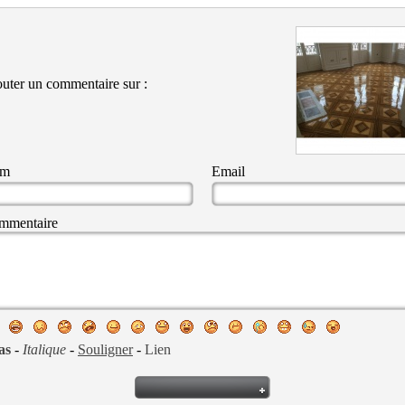
uter un commentaire sur :
om
Email
mmentaire
as
-
Italique
-
Souligner
-
Lien